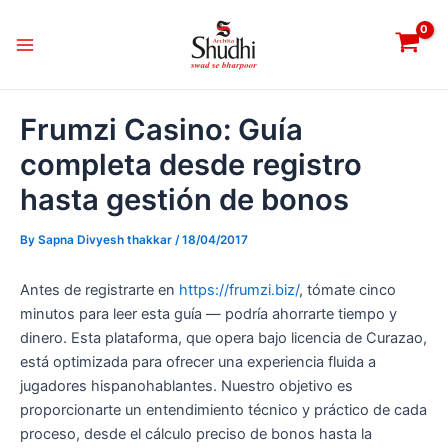
Skip
Post
Main
to
navigation
Menu
content
Frumzi Casino: Guía
completa desde registro
hasta gestión de bonos
By
Sapna Divyesh thakkar
/
18/04/2017
Antes de registrarte en
https://frumzi.biz/
, tómate cinco
minutos para leer esta guía — podría ahorrarte tiempo y
dinero. Esta plataforma, que opera bajo licencia de Curazao,
está optimizada para ofrecer una experiencia fluida a
jugadores hispanohablantes. Nuestro objetivo es
proporcionarte un entendimiento técnico y práctico de cada
proceso, desde el cálculo preciso de bonos hasta la