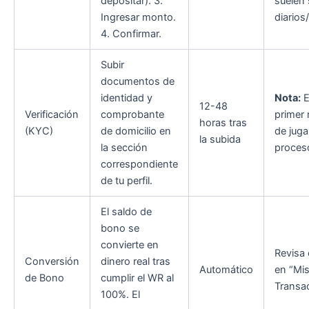
depositar). 3.
suelen 
Ingresar monto.
diario
4. Confirmar.
Subir
documentos de
identidad y
Nota:
E
12-48
Verificación
comprobante
primer r
horas tras
(KYC)
de domicilio en
de juga
la subida
la sección
proceso
correspondiente
de tu perfil.
El saldo de
bono se
convierte en
Revisa 
Conversión
dinero real tras
Automático
en “Mis
de Bono
cumplir el WR al
Transac
100%. El