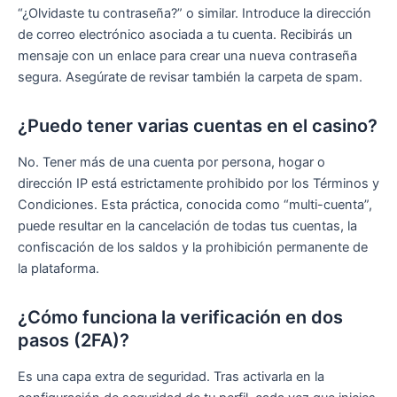
“¿Olvidaste tu contraseña?” o similar. Introduce la dirección
de correo electrónico asociada a tu cuenta. Recibirás un
mensaje con un enlace para crear una nueva contraseña
segura. Asegúrate de revisar también la carpeta de spam.
¿Puedo tener varias cuentas en el casino?
No. Tener más de una cuenta por persona, hogar o
dirección IP está estrictamente prohibido por los Términos y
Condiciones. Esta práctica, conocida como “multi-cuenta”,
puede resultar en la cancelación de todas tus cuentas, la
confiscación de los saldos y la prohibición permanente de
la plataforma.
¿Cómo funciona la verificación en dos
pasos (2FA)?
Es una capa extra de seguridad. Tras activarla en la