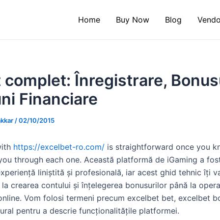
Home
Buy Now
Blog
Vendo
 complet: Înregistrare, Bonusu
ni Financiare
akkar
/
02/10/2015
with
https://excelbet-ro.com/
is straightforward once you 
 you through each one. Această platformă de iGaming a fo
xperiență liniștită și profesională, iar acest ghid tehnic îți 
e la crearea contului și înțelegerea bonusurilor până la opera
 online. Vom folosi termeni precum excelbet bet, excelbet b
ural pentru a descrie funcționalitățile platformei.