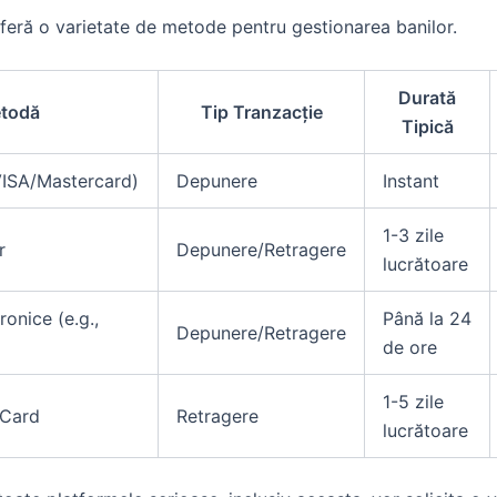
feră o varietate de metode pentru gestionarea banilor.
Durată
todă
Tip Tranzacție
Tipică
VISA/Mastercard)
Depunere
Instant
1-3 zile
r
Depunere/Retragere
lucrătoare
ronice (e.g.,
Până la 24
Depunere/Retragere
de ore
1-5 zile
 Card
Retragere
lucrătoare