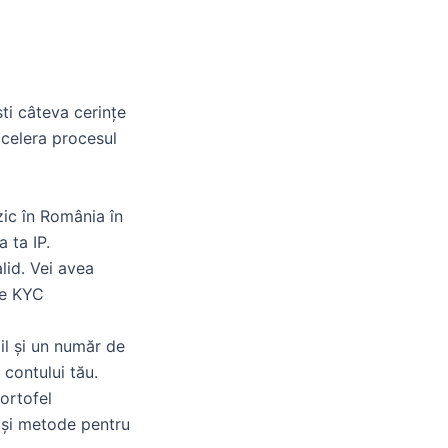
ști câteva cerințe
ccelera procesul
izic în România în
a ta IP.
lid. Vei avea
re KYC
l și un număr de
 contului tău.
ortofel
iași metode pentru