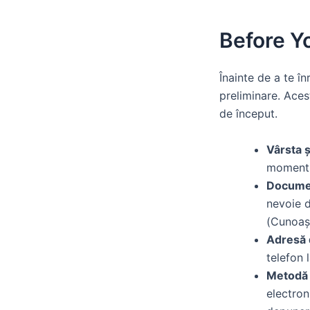
Before Y
Înainte de a te în
preliminare. Aces
de început.
Vârsta ș
momentul 
Documen
nevoie d
(Cunoașt
Adresă 
telefon 
Metodă 
electron