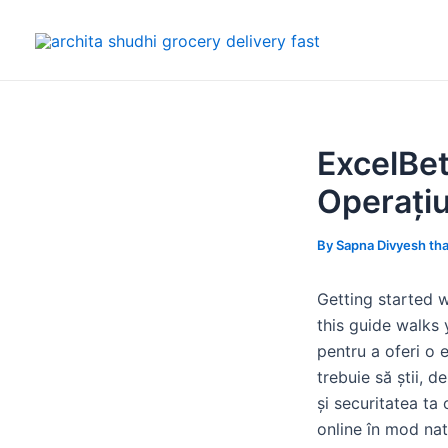
Skip
Post
to
navigation
content
ExcelBet
Operațiu
By
Sapna Divyesh th
Getting started 
this guide walks
pentru a oferi o e
trebuie să știi, d
și securitatea ta
online în mod nat