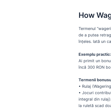
How Wag
Termenul “wagerin
de a putea retrag
înțeles. Iată un c
Exemplu practic:
Ai primit un bon
încă 300 RON bon
Termenii bonusul
• Rulaj (Wagerin
• Jocuri contribu
integral din rula
la ruletă scad doa