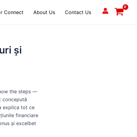
r Connect
About Us
Contact Us
ri și
know the steps —
st concepută
va explica tot ce
țiunile financiare
onus și excelbet