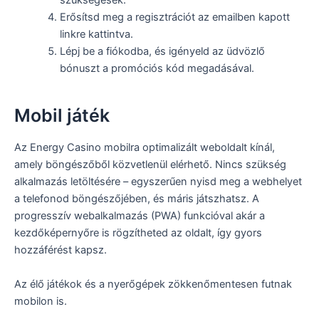
szükségesek.
Erősítsd meg a regisztrációt az emailben kapott
linkre kattintva.
Lépj be a fiókodba, és igényeld az üdvözlő
bónuszt a promóciós kód megadásával.
Mobil játék
Az Energy Casino mobilra optimalizált weboldalt kínál,
amely böngészőből közvetlenül elérhető. Nincs szükség
alkalmazás letöltésére – egyszerűen nyisd meg a webhelyet
a telefonod böngészőjében, és máris játszhatsz. A
progresszív webalkalmazás (PWA) funkcióval akár a
kezdőképernyőre is rögzítheted az oldalt, így gyors
hozzáférést kapsz.
Az élő játékok és a nyerőgépek zökkenőmentesen futnak
mobilon is.