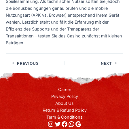
Spielesammlung. Als technischer Nutzer sollten Sie jedoch
die Bonusbedingungen genau prüfen und die mobile
Nutzungsart (APK vs. Browser) entsprechend Ihrem Gerät
wählen. Letztlich steht und fällt die Erfahrung mit der
Effizienz des Supports und der Transparenz der
Transaktionen – testen Sie das Casino zunächst mit kleinen
Beträgen.
PREVIOUS
NEXT
Career
Privacy Policy
About Us
Return & Refund Policy
Term & Conditions