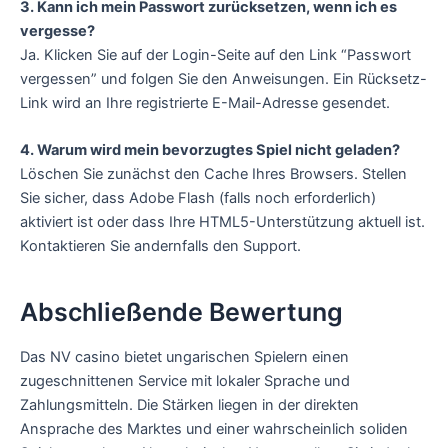
3. Kann ich mein Passwort zurücksetzen, wenn ich es
vergesse?
Ja. Klicken Sie auf der Login-Seite auf den Link “Passwort
vergessen” und folgen Sie den Anweisungen. Ein Rücksetz-
Link wird an Ihre registrierte E-Mail-Adresse gesendet.
4. Warum wird mein bevorzugtes Spiel nicht geladen?
Löschen Sie zunächst den Cache Ihres Browsers. Stellen
Sie sicher, dass Adobe Flash (falls noch erforderlich)
aktiviert ist oder dass Ihre HTML5-Unterstützung aktuell ist.
Kontaktieren Sie andernfalls den Support.
Abschließende Bewertung
Das NV casino bietet ungarischen Spielern einen
zugeschnittenen Service mit lokaler Sprache und
Zahlungsmitteln. Die Stärken liegen in der direkten
Ansprache des Marktes und einer wahrscheinlich soliden