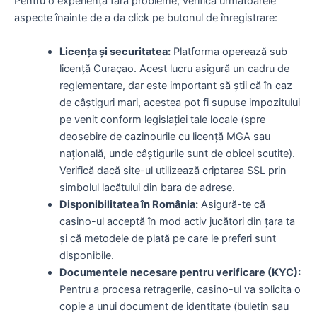
Pentru o experiență fără probleme, verifică următoarele
aspecte înainte de a da click pe butonul de înregistrare:
Licența și securitatea:
Platforma operează sub
licență Curaçao. Acest lucru asigură un cadru de
reglementare, dar este important să știi că în caz
de câștiguri mari, acestea pot fi supuse impozitului
pe venit conform legislației tale locale (spre
deosebire de cazinourile cu licență MGA sau
națională, unde câștigurile sunt de obicei scutite).
Verifică dacă site-ul utilizează criptarea SSL prin
simbolul lacătului din bara de adrese.
Disponibilitatea în România:
Asigură-te că
casino-ul acceptă în mod activ jucători din țara ta
și că metodele de plată pe care le preferi sunt
disponibile.
Documentele necesare pentru verificare (KYC):
Pentru a procesa retragerile, casino-ul va solicita o
copie a unui document de identitate (buletin sau