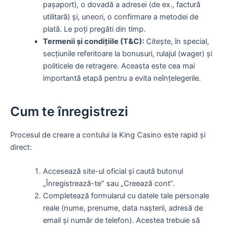
pașaport), o dovadă a adresei (de ex., factură
utilitară) și, uneori, o confirmare a metodei de
plată. Le poți pregăti din timp.
Termenii și condițiile (T&C):
Citește, în special,
secțiunile referitoare la bonusuri, rulajul (wager) și
politicele de retragere. Aceasta este cea mai
importantă etapă pentru a evita neînțelegerile.
Cum te înregistrezi
Procesul de creare a contului la King Casino este rapid și
direct:
Accesează site-ul oficial și caută butonul
„Înregistrează-te” sau „Creează cont”.
Completează formularul cu datele tale personale
reale (nume, prenume, data nașterii, adresă de
email și număr de telefon). Acestea trebuie să