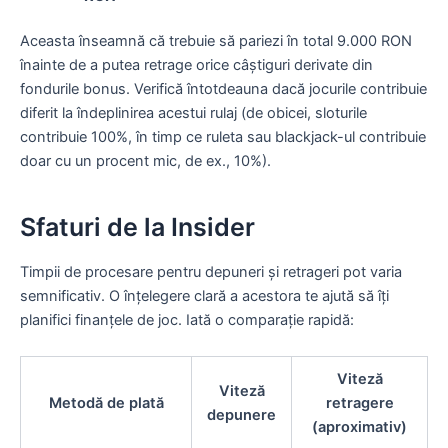
Aceasta înseamnă că trebuie să pariezi în total 9.000 RON
înainte de a putea retrage orice câștiguri derivate din
fondurile bonus. Verifică întotdeauna dacă jocurile contribuie
diferit la îndeplinirea acestui rulaj (de obicei, sloturile
contribuie 100%, în timp ce ruleta sau blackjack-ul contribuie
doar cu un procent mic, de ex., 10%).
Sfaturi de la Insider
Timpii de procesare pentru depuneri și retrageri pot varia
semnificativ. O înțelegere clară a acestora te ajută să îți
planifici finanțele de joc. Iată o comparație rapidă:
Viteză
Viteză
Metodă de plată
retragere
depunere
(aproximativ)