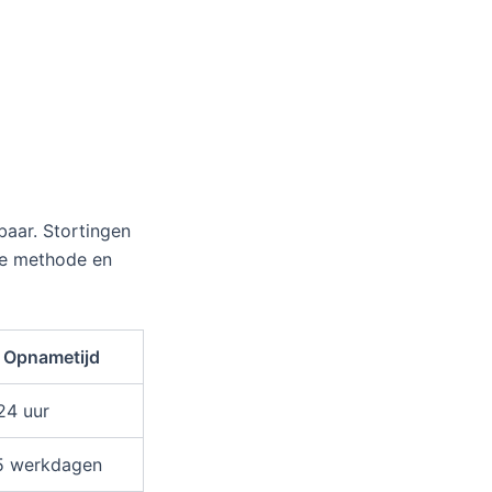
baar. Stortingen
de methode en
Opnametijd
24 uur
5 werkdagen