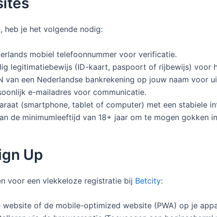
sites
, heb je het volgende nodig:
erlands mobiel telefoonnummer voor verificatie.
ig legitimatiebewijs (ID-kaart, paspoort of rijbewijs) voor
N van een Nederlandse bankrekening op jouw naam voor uit
soonlijk e-mailadres voor communicatie.
raat (smartphone, tablet of computer) met een stabiele in
van de minimumleeftijd van 18+ jaar om te mogen gokken i
ign Up
n voor een vlekkeloze registratie bij
Betcity
:
 website of de mobile-optimized website (PWA) op je appa