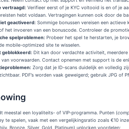
vertraagd:
Verifieer eerst of je KYC voltooid is en of je a
reisten hebt voldaan. Vertragingen kunnen ook door de b
iet geactiveerd:
Sommige bonussen vereisen een actieve k
 of het invoeren van een bonuscode. Controleer de promoti
che spelproblemen:
Probeer het spel te herstarten, je br
de mobile-optimized site te wisselen.
 geblokkeerd:
Dit kan door verdachte activiteit, meerdere
g van voorwaarden. Contact opnemen met support is de eni
atieproblemen:
Zorg dat je ID-scans duidelijk en volledig zij
zichtbaar. PDF’s worden vaak geweigerd; gebruik JPG of P
nowing
t meestal een loyaliteits- of VIP-programma. Punten (
comp
y te spelen, vaak met een vergelijkingsratio zoals €10 inze
ijv. Bronze, Silver, Gold, Platinum) unlocken voordelen: