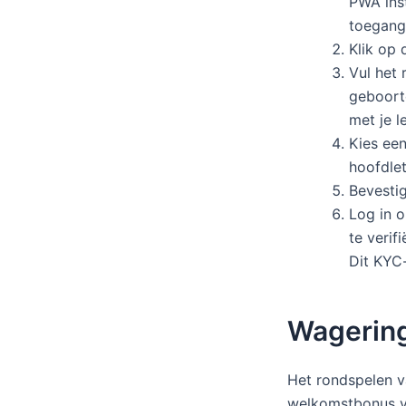
PWA ins
toegang
Klik op 
Vul het 
geboort
met je l
Kies ee
hoofdlett
Bevestig
Log in o
te verif
Dit KYC-
Wagering
Het rondspelen v
welkomstbonus v