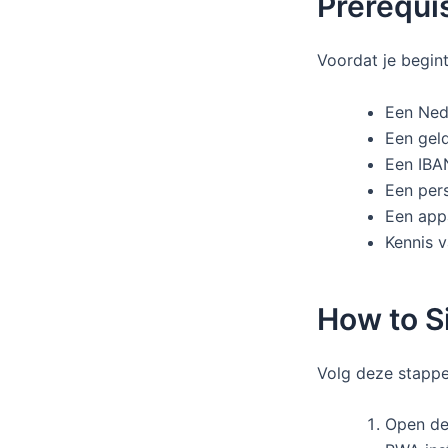
Prerequi
Voordat je begint
Een Ned
Een geld
Een IBA
Een per
Een appa
Kennis 
How to S
Volg deze stappe
Open de