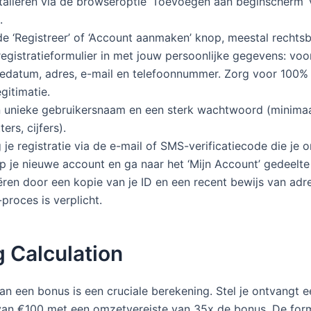
talleren via de browseroptie ‘Toevoegen aan beginscherm’
.
de ‘Registreer’ of ‘Account aanmaken’ knop, meestal rechts
registratieformulier in met jouw persoonlijke gegevens: vo
edatum, adres, e-mail en telefoonnummer. Zorg voor 100
egitimatie.
n unieke gebruikersnaam en een sterk wachtwoord (minimaa
ers, cijfers).
 je registratie via de e-mail of SMS-verificatiecode die je 
p je nieuwe account en ga naar het ‘Mijn Account’ gedeelte 
iëren door een kopie van je ID en een recent bewijs van adr
proces is verplicht.
 Calculation
an een bonus is een cruciale berekening. Stel je ontvangt e
an €100 met een omzetvereiste van 35x de bonus. De form