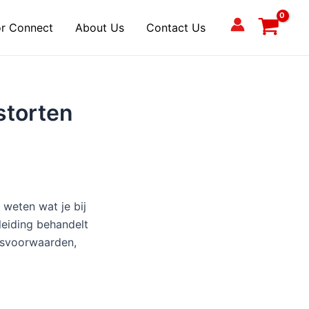
r Connect
About Us
Contact Us
storten
 weten wat je bij
leiding behandelt
nusvoorwaarden,