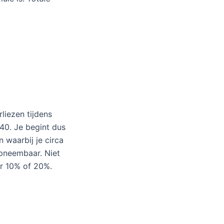
liezen tijdens
40. Je begint dus
 waarbij je circa
opneembaar. Niet
oor 10% of 20%.