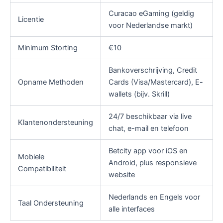
Curacao eGaming (geldig
Licentie
voor Nederlandse markt)
Minimum Storting
€10
Bankoverschrijving, Credit
Opname Methoden
Cards (Visa/Mastercard), E-
wallets (bijv. Skrill)
24/7 beschikbaar via live
Klantenondersteuning
chat, e-mail en telefoon
Betcity app voor iOS en
Mobiele
Android, plus responsieve
Compatibiliteit
website
Nederlands en Engels voor
Taal Ondersteuning
alle interfaces