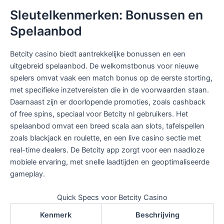
Sleutelkenmerken: Bonussen en
Spelaanbod
Betcity casino biedt aantrekkelijke bonussen en een
uitgebreid spelaanbod. De welkomstbonus voor nieuwe
spelers omvat vaak een match bonus op de eerste storting,
met specifieke inzetvereisten die in de voorwaarden staan.
Daarnaast zijn er doorlopende promoties, zoals cashback
of free spins, speciaal voor Betcity nl gebruikers. Het
spelaanbod omvat een breed scala aan slots, tafelspellen
zoals blackjack en roulette, en een live casino sectie met
real-time dealers. De Betcity app zorgt voor een naadloze
mobiele ervaring, met snelle laadtijden en geoptimaliseerde
gameplay.
Quick Specs voor Betcity Casino
Kenmerk
Beschrijving