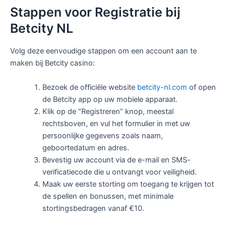
Stappen voor Registratie bij
Betcity NL
Volg deze eenvoudige stappen om een account aan te
maken bij Betcity casino:
Bezoek de officiële website
betcity-nl.com
of open
de Betcity app op uw mobiele apparaat.
Klik op de “Registreren” knop, meestal
rechtsboven, en vul het formulier in met uw
persoonlijke gegevens zoals naam,
geboortedatum en adres.
Bevestig uw account via de e-mail en SMS-
verificatiecode die u ontvangt voor veiligheid.
Maak uw eerste storting om toegang te krijgen tot
de spellen en bonussen, met minimale
stortingsbedragen vanaf €10.