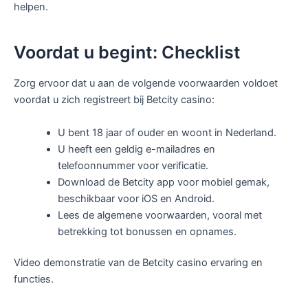
helpen.
Voordat u begint: Checklist
Zorg ervoor dat u aan de volgende voorwaarden voldoet
voordat u zich registreert bij Betcity casino:
U bent 18 jaar of ouder en woont in Nederland.
U heeft een geldig e-mailadres en
telefoonnummer voor verificatie.
Download de Betcity app voor mobiel gemak,
beschikbaar voor iOS en Android.
Lees de algemene voorwaarden, vooral met
betrekking tot bonussen en opnames.
Video demonstratie van de Betcity casino ervaring en
functies.