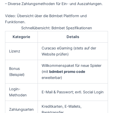
– Diverse Zahlungsmethoden für Ein- und Auszahlungen.
Video: Übersicht über die Bdmbet Plattform und
Funktionen.
Schnellübersicht: Bdmbet Spezifikationen
Kategorie
Details
Curacao eGaming (stets auf der
Lizenz
Website prüfen)
Willkommenspaket für neue Spieler
Bonus
(mit
bdmbet promo code
(Beispiel)
erweiterbar)
Login-
E-Mail & Passwort; evtl. Social Login
Methoden
Kreditkarten, E-Wallets,
Zahlungsarten
Banktransfer