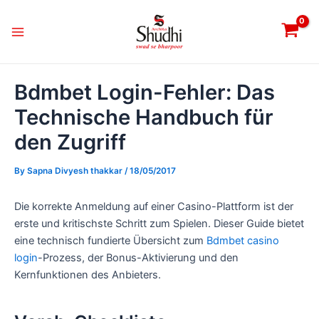
Skip
Post
Main
to
navigation
Menu
content
Bdmbet Login-Fehler: Das
Technische Handbuch für
den Zugriff
By
Sapna Divyesh thakkar
/
18/05/2017
Die korrekte Anmeldung auf einer Casino-Plattform ist der
erste und kritischste Schritt zum Spielen. Dieser Guide bietet
eine technisch fundierte Übersicht zum
Bdmbet casino
login
-Prozess, der Bonus-Aktivierung und den
Kernfunktionen des Anbieters.