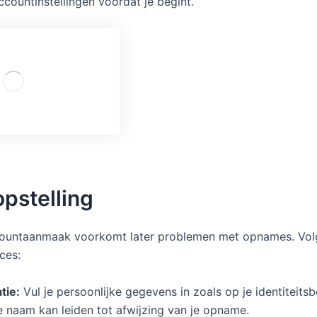
ccountinstellingen voordat je begint.
pstelling
countaanmaak voorkomt later problemen met opnames. Volg
ces:
tie:
Vul je persoonlijke gegevens in zoals op je identiteitsb
je naam kan leiden tot afwijzing van je opname.