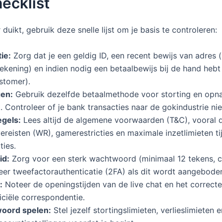
ecklist
 duikt, gebruik deze snelle lijst om je basis te controleren:
tie:
Zorg dat je een geldig ID, een recent bewijs van adres (
rekening) en indien nodig een betaalbewijs bij de hand he
stomer).
gen:
Gebruik dezelfde betaalmethode voor storting en op
. Controleer of je bank transacties naar de gokindustrie nie
gels:
Lees altijd de algemene voorwaarden (T&C), vooral 
reisten (WR), gamerestricties en maximale inzetlimieten ti
ties.
id:
Zorg voor een sterk wachtwoord (minimaal 12 tekens, ci
eer tweefactorauthenticatie (2FA) als dit wordt aangebode
:
Noteer de openingstijden van de live chat en het correct
iciële correspondentie.
oord spelen:
Stel jezelf stortingslimieten, verlieslimieten e