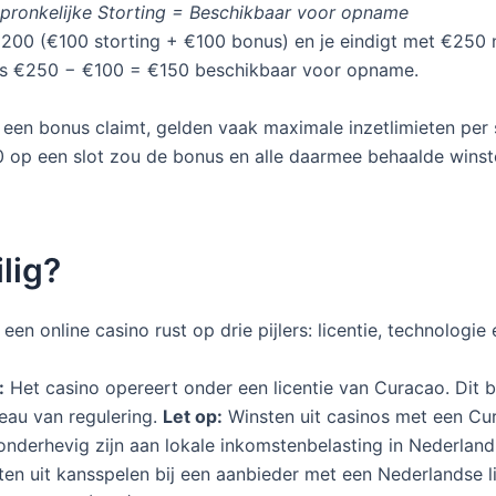
pronkelijke Storting = Beschikbaar voor opname
 €200 (€100 storting + €100 bonus) en je eindigt met €250
 is €250 − €100 = €150 beschikbaar voor opname.
 een bonus claimt, gelden vaak maximale inzetlimieten per s
0 op een slot zou de bonus en alle daarmee behaalde wins
ilig?
een online casino rust op drie pijlers: licentie, technologie e
:
Het casino opereert onder een licentie van Curacao. Dit b
eau van regulering.
Let op:
Winsten uit casinos met een Cur
nderhevig zijn aan lokale inkomstenbelasting in Nederland,
ten uit kansspelen bij een aanbieder met een Nederlandse l