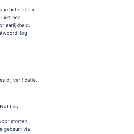
an het slotje in
ruikt een
 eerlijkheid.
htwoord, log
bij verificatie.
Notities
voor storten.
 gebeurt via