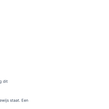
 dit
ewijs staat. Een