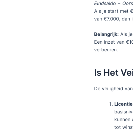
Eindsaldo − Oors
Als je start met
van €7.000, dan
Belangrijk:
Als je
Een inzet van €1
verbeuren.
Is Het Ve
De veiligheid van 
Licentie
basisniv
kunnen o
tot wins