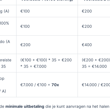
g (A)
€100
€200
(100%
€100
€200
ldo (A
€200
€400
reiste
(€100 + €100) * 35 = €200
(€200 + €200)
 35
* 35 = €7.000
35 = €14.000
 op
€7.000 / €100 =
70x
€14.000 / €20
/ A)
 de
minimale uitbetaling
die je kunt aanvragen na het halen