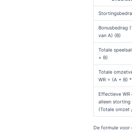
Stortingsbedra
Bonusbedrag 
van A) (B)
Totale speelsa
+ B)
Totale omzetve
WR = (A + B) *
Effectieve WR
alleen storting
(Totale omzet 
De formule voor