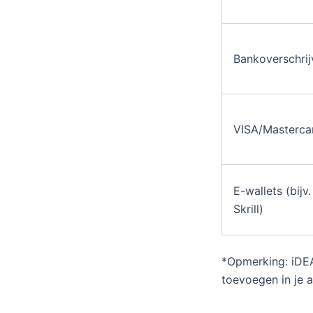
Bankoverschrij
VISA/Masterca
E-wallets (bijv.
Skrill)
*Opmerking: iDEA
toevoegen in je a