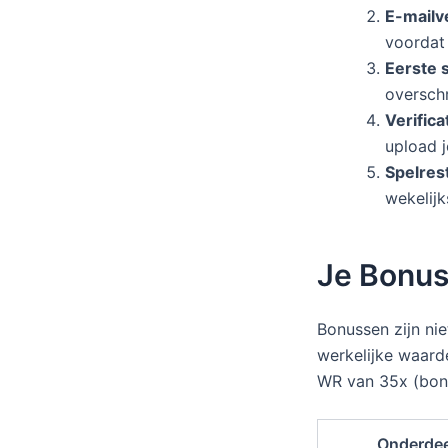
E-mailve
voordat 
Eerste s
overschr
Verifica
upload j
Spelrest
wekelijk
Je Bonus
Bonussen zijn nie
werkelijke waard
WR van 35x (bonu
Onderdee