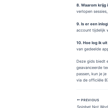
8. Waarom krijg 
verlopen sessies
9. Is er een inlo
account tijdelijk
10. Hoe log ik ui
van gedeelde ap
Deze gids biedt 
geavanceerde tec
passen, kun je je
via de officiële 
PREVIOUS