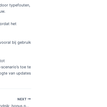
door typefouten,
uw.
ordat het
vooral bij gebruik
tot
scenario’s toe te
hoogte van updates
NEXT
Kompletny przewodnik: bonus powitalny i rejestracja w kasynie online