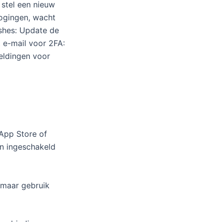
 stel een nieuw
ogingen, wacht
shes: Update de
t e-mail voor 2FA:
eldingen voor
App Store of
jn ingeschakeld
 maar gebruik