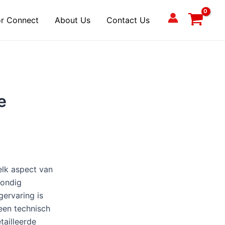
r Connect
About Us
Contact Us
e
elk aspect van
rondig
gervaring is
een technisch
tailleerde