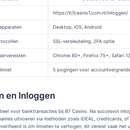
https://b7casino1.com.nl/inloggen/
apparaten
Desktop, iOS, Android
otocollen
SSL-versleuteling, 2FA optie
ervereisten
Chrome 80+, Firefox 75+, Safari 1
limiet
5 pogingen voor accountvergrende
n en Inloggen
tieel voor banktransacties bij B7 Casino. Na succesvol inlo
names uitvoeren via methoden zoals iDEAL, creditcards, of 
verifieerd is om limieten te verhogen; dit vereist vaak het