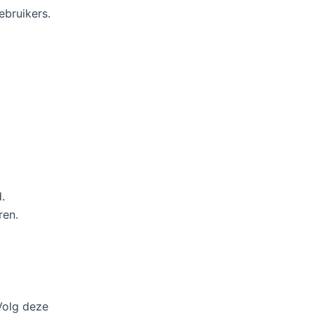
ebruikers.
.
ren.
Volg deze