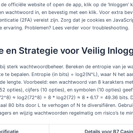
de officiële website of open de app, klik op de ‘Inloggen’ k
n wachtwoord in, en bevestig met een klik. Voor extra beve
nticatie (2FA) vereist zijn. Zorg dat je cookies en JavaScri
e ervaring. Problemen? Lees verder voor troubleshooting.
 en Strategie voor Veilig Inlog
t bij sterk wachtwoordbeheer. Bereken de entropie van je
te te bepalen. Entropie (in bits) = log2(N^L), waar N het aa
L de lengte. Voorbeeld: een wachtwoord van 8 karakters met
 52 opties), cijfers (10 opties), en symbolen (10 opties) gee
2^8) ≈ log2(72^8) = 8 * log2(72) ≈ 8 * 6.17 = 49.36 bits. Di
aal 80 bits door L te verhogen of N te diversifiëren. Gebru
rs en wijzig wachtwoorden regelmatig om risico’s te min
cificatie
Details voor B7 Casi