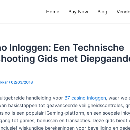
Home
Buy Now
Blog
Vendo
no Inloggen: Een Technische
shooting Gids met Diepgaand
akkar
/
02/03/2018
uitgebreide handleiding voor
B7 casino inloggen
, waar we 
 van basisstappen tot geavanceerde veiligheidscontroles, g
sino is een populair iGaming-platform, en een soepele inlo
egang tot games, bonussen en transacties. Deze gids biedt 
inclusief wiskundige berekeningen voor beveiliging en gede