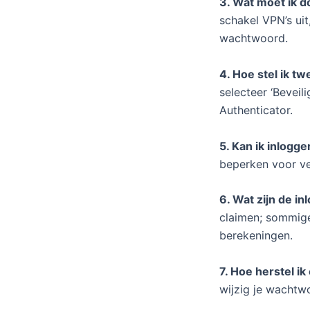
3. Wat moet ik d
schakel VPN’s uit
wachtwoord.
4. Hoe stel ik tw
selecteer ‘Beveil
Authenticator.
5. Kan ik inlog
beperken voor ve
6. Wat zijn de i
claimen; sommige
berekeningen.
7. Hoe herstel i
wijzig je wachtwo