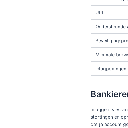
URL
Ondersteunde 
Beveiligingspr
Minimale brows
Inlogpogingen 
Bankiere
Inloggen is essen
stortingen en op
dat je account ge