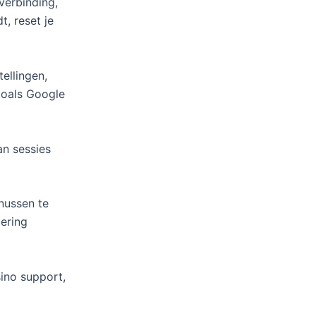
verbinding,
, reset je
ellingen,
 zoals Google
n sessies
nussen te
ering
ino support,