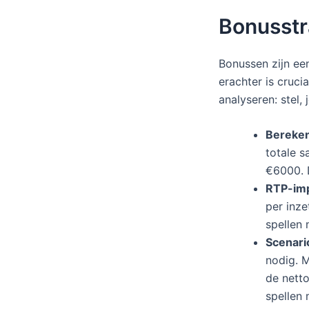
Bonusstr
Bonussen zijn ee
erachter is cruc
analyseren: stel
Bereken
totale 
€6000. 
RTP-imp
per inze
spellen 
Scenari
nodig. 
de netto
spellen 