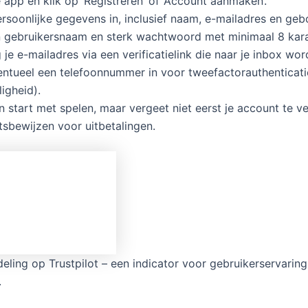
app en klik op ‘Registreren’ of ‘Account aanmaken’.
ersoonlijke gegevens in, inclusief naam, e-mailadres en ge
n gebruikersnaam en sterk wachtwoord met minimaal 8 kara
 je e-mailadres via een verificatielink die naar je inbox wor
entueel een telefoonnummer in voor tweefactorauthenticat
ligheid).
n start met spelen, maar vergeet niet eerst je account te ve
itsbewijzen voor uitbetalingen.
ling op Trustpilot – een indicator voor gebruikerservaring
.