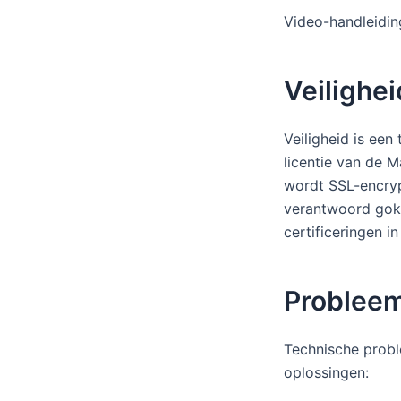
Video-handleidin
Veilighei
Veiligheid is een
licentie van de 
wordt SSL-encryp
verantwoord gokke
certificeringen in
Probleem
Technische probl
oplossingen: