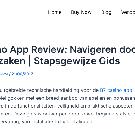
Home
Buy Now
Blog
Vendo
no App Review: Navigeren do
zaken | Stapsgewijze Gids
akkar
/
21/06/2017
uitgebreide technische handleiding voor de
B7 casino app
,
biel gokken met een breed aanbod van spellen en bonussen
ep in de functionaliteiten, veiligheid en praktische aspecten
iteren. Deze gids is ontworpen voor zowel beginners als erv
rvaring, van installatie tot uitbetalingen.