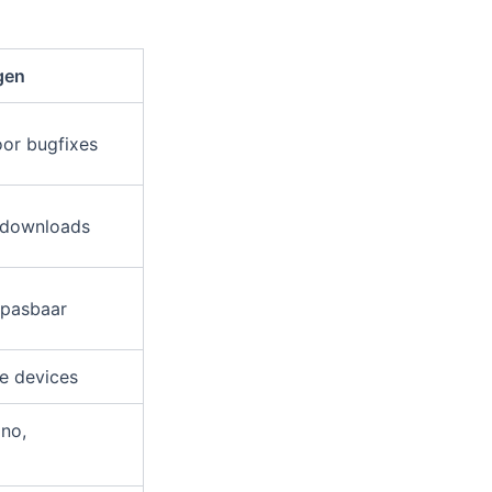
gen
or bugfixes
e downloads
npasbaar
e devices
ino,