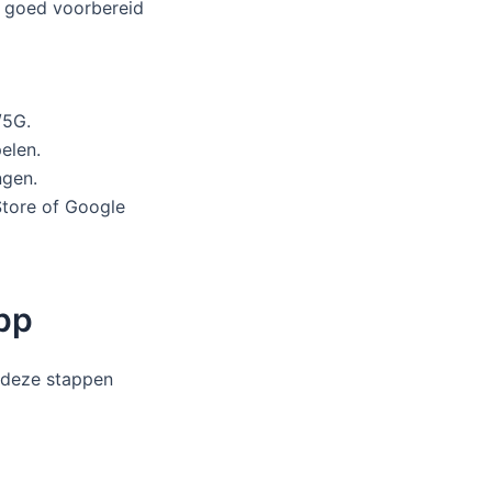
e goed voorbereid
/5G.
elen.
ngen.
Store of Google
pp
g deze stappen