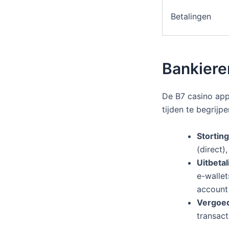
Betalingen
Bankieren
De B7 casino app
tijden te begrijpe
Stortin
(direct)
Uitbetal
e-wallet
account 
Vergoed
transact