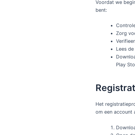
Voordat we begin
bent:
Controle
Zorg voo
Verifiee
Lees de
Downloa
Play Sto
Registra
Het registratiep
om een account 
Download