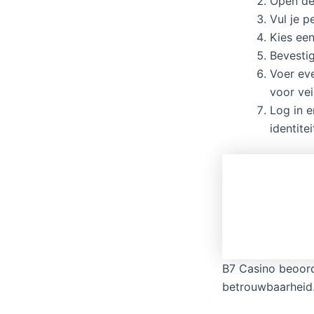
Open de 
Vul je p
Kies ee
Bevestig
Voer ev
voor vei
Log in e
identite
B7 Casino beoorde
betrouwbaarheid