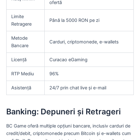
ofertă
Limite
Până la 5000 RON pe zi
Retragere
Metode
Carduri, criptomonede, e-wallets
Bancare
Licență
Curacao eGaming
RTP Mediu
96%
Asistență
24/7 prin chat live și e-mail
Banking: Depuneri și Retrageri
BC Game oferă multiple opțiuni bancare, inclusiv carduri de
credit/debit, criptomonede precum Bitcoin și e-wallets cum