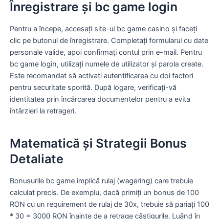
Înregistrare și bc game login
Pentru a începe, accesați site-ul bc game casino și faceți
clic pe butonul de înregistrare. Completați formularul cu date
personale valide, apoi confirmați contul prin e-mail. Pentru
bc game login, utilizați numele de utilizator și parola create.
Este recomandat să activați autentificarea cu doi factori
pentru securitate sporită. După logare, verificați-vă
identitatea prin încărcarea documentelor pentru a evita
întârzieri la retrageri.
Matematică și Strategii Bonus
Detaliate
Bonusurile bc game implică rulaj (wagering) care trebuie
calculat precis. De exemplu, dacă primiți un bonus de 100
RON cu un requirement de rulaj de 30x, trebuie să pariați 100
* 30 = 3000 RON înainte de a retrage câștigurile. Luând în