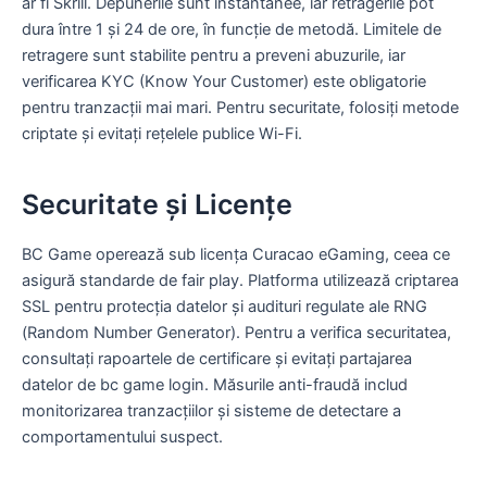
ar fi Skrill. Depunerile sunt instantanee, iar retragerile pot
dura între 1 și 24 de ore, în funcție de metodă. Limitele de
retragere sunt stabilite pentru a preveni abuzurile, iar
verificarea KYC (Know Your Customer) este obligatorie
pentru tranzacții mai mari. Pentru securitate, folosiți metode
criptate și evitați rețelele publice Wi-Fi.
Securitate și Licențe
BC Game operează sub licența Curacao eGaming, ceea ce
asigură standarde de fair play. Platforma utilizează criptarea
SSL pentru protecția datelor și audituri regulate ale RNG
(Random Number Generator). Pentru a verifica securitatea,
consultați rapoartele de certificare și evitați partajarea
datelor de bc game login. Măsurile anti-fraudă includ
monitorizarea tranzacțiilor și sisteme de detectare a
comportamentului suspect.