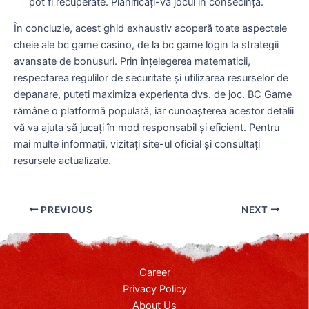
pot fi recuperate. Planificați-vă jocul în consecință.
În concluzie, acest ghid exhaustiv acoperă toate aspectele
cheie ale bc game casino, de la bc game login la strategii
avansate de bonusuri. Prin înțelegerea matematicii,
respectarea regulilor de securitate și utilizarea resurselor de
depanare, puteți maximiza experiența dvs. de joc. BC Game
rămâne o platformă populară, iar cunoașterea acestor detalii
vă va ajuta să jucați în mod responsabil și eficient. Pentru
mai multe informații, vizitați site-ul oficial și consultați
resursele actualizate.
PREVIOUS
NEXT
Career
Privacy Policy
About Us