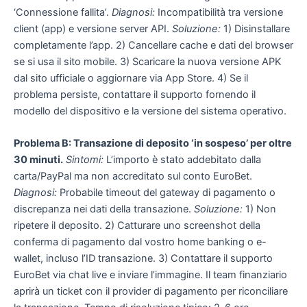
‘Connessione fallita’.
Diagnosi:
Incompatibilità tra versione
client (app) e versione server API.
Soluzione:
1) Disinstallare
completamente l’app. 2) Cancellare cache e dati del browser
se si usa il sito mobile. 3) Scaricare la nuova versione APK
dal sito ufficiale o aggiornare via App Store. 4) Se il
problema persiste, contattare il supporto fornendo il
modello del dispositivo e la versione del sistema operativo.
Problema B: Transazione di deposito ‘in sospeso’ per oltre
30 minuti.
Sintomi:
L’importo è stato addebitato dalla
carta/PayPal ma non accreditato sul conto EuroBet.
Diagnosi:
Probabile timeout del gateway di pagamento o
discrepanza nei dati della transazione.
Soluzione:
1) Non
ripetere il deposito. 2) Catturare uno screenshot della
conferma di pagamento dal vostro home banking o e-
wallet, incluso l’ID transazione. 3) Contattare il supporto
EuroBet via chat live e inviare l’immagine. Il team finanziario
aprirà un ticket con il provider di pagamento per riconciliare