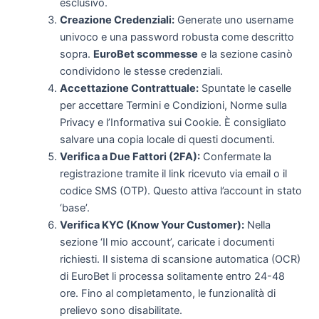
esclusivo.
Creazione Credenziali:
Generate uno username
univoco e una password robusta come descritto
sopra.
EuroBet scommesse
e la sezione casinò
condividono le stesse credenziali.
Accettazione Contrattuale:
Spuntate le caselle
per accettare Termini e Condizioni, Norme sulla
Privacy e l’Informativa sui Cookie. È consigliato
salvare una copia locale di questi documenti.
Verifica a Due Fattori (2FA):
Confermate la
registrazione tramite il link ricevuto via email o il
codice SMS (OTP). Questo attiva l’account in stato
‘base’.
Verifica KYC (Know Your Customer):
Nella
sezione ‘Il mio account’, caricate i documenti
richiesti. Il sistema di scansione automatica (OCR)
di EuroBet li processa solitamente entro 24-48
ore. Fino al completamento, le funzionalità di
prelievo sono disabilitate.