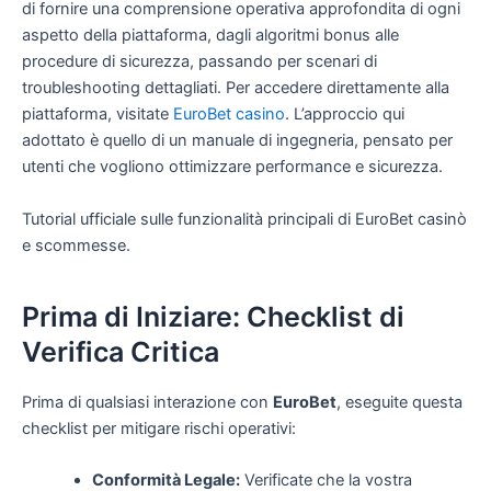
di fornire una comprensione operativa approfondita di ogni
aspetto della piattaforma, dagli algoritmi bonus alle
procedure di sicurezza, passando per scenari di
troubleshooting dettagliati. Per accedere direttamente alla
piattaforma, visitate
EuroBet casino
. L’approccio qui
adottato è quello di un manuale di ingegneria, pensato per
utenti che vogliono ottimizzare performance e sicurezza.
Tutorial ufficiale sulle funzionalità principali di EuroBet casinò
e scommesse.
Prima di Iniziare: Checklist di
Verifica Critica
Prima di qualsiasi interazione con
EuroBet
, eseguite questa
checklist per mitigare rischi operativi:
Conformità Legale:
Verificate che la vostra