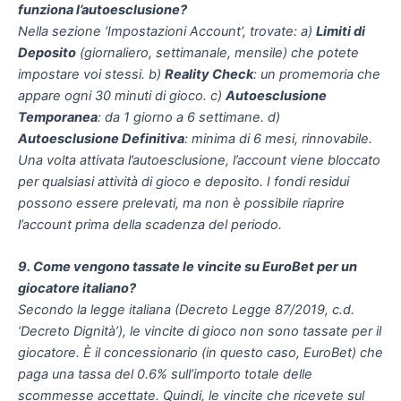
funziona l’autoesclusione?
Nella sezione ‘Impostazioni Account’, trovate: a)
Limiti di
Deposito
(giornaliero, settimanale, mensile) che potete
impostare voi stessi. b)
Reality Check
: un promemoria che
appare ogni 30 minuti di gioco. c)
Autoesclusione
Temporanea
: da 1 giorno a 6 settimane. d)
Autoesclusione Definitiva
: minima di 6 mesi, rinnovabile.
Una volta attivata l’autoesclusione, l’account viene bloccato
per qualsiasi attività di gioco e deposito. I fondi residui
possono essere prelevati, ma non è possibile riaprire
l’account prima della scadenza del periodo.
9. Come vengono tassate le vincite su EuroBet per un
giocatore italiano?
Secondo la legge italiana (Decreto Legge 87/2019, c.d.
‘Decreto Dignità’), le vincite di gioco non sono tassate per il
giocatore. È il concessionario (in questo caso, EuroBet) che
paga una tassa del 0.6% sull’importo totale delle
scommesse accettate. Quindi, le vincite che ricevete sul