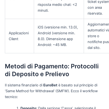
ticket syste
risposta medio chat: <2
con area
minuti.
riservata.
Aggiornamen
iOS (versione min. 13.0),
automatici vi
Applicazioni
Android (versione min.
store o
Client
8.0). Dimensione app
notifiche pu
Android: ~45 MB.
dal sito.
Metodi di Pagamento: Protocolli
di Deposito e Prelievo
Il sistema finanziario di
EuroBet
è basato sul principio di
‘Same Method for Withdrawal’ (SMFW). Ecco il workflow
tecnico:
Deposito:
Dalla sezione ‘Cassa’, selezionate il