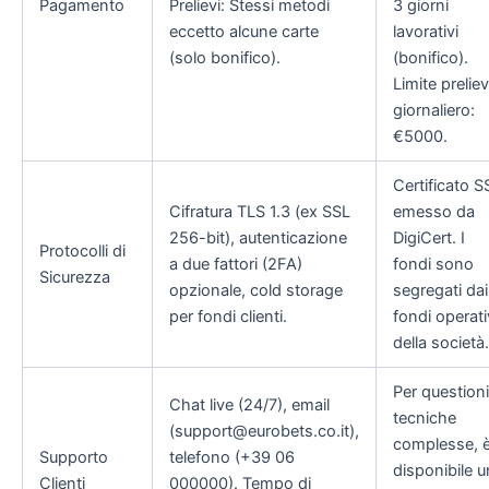
Pagamento
Prelievi: Stessi metodi
3 giorni
eccetto alcune carte
lavorativi
(solo bonifico).
(bonifico).
Limite prelie
giornaliero:
€5000.
Certificato S
Cifratura TLS 1.3 (ex SSL
emesso da
256-bit), autenticazione
DigiCert. I
Protocolli di
a due fattori (2FA)
fondi sono
Sicurezza
opzionale, cold storage
segregati dai
per fondi clienti.
fondi operati
della società.
Per questioni
Chat live (24/7), email
tecniche
(support@eurobets.co.it),
complesse, 
Supporto
telefono (+39 06
disponibile u
Clienti
000000). Tempo di