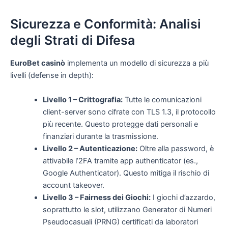
Sicurezza e Conformità: Analisi
degli Strati di Difesa
EuroBet casinò
implementa un modello di sicurezza a più
livelli (defense in depth):
Livello 1 – Crittografia:
Tutte le comunicazioni
client-server sono cifrate con TLS 1.3, il protocollo
più recente. Questo protegge dati personali e
finanziari durante la trasmissione.
Livello 2 – Autenticazione:
Oltre alla password, è
attivabile l’2FA tramite app authenticator (es.,
Google Authenticator). Questo mitiga il rischio di
account takeover.
Livello 3 – Fairness dei Giochi:
I giochi d’azzardo,
soprattutto le slot, utilizzano Generator di Numeri
Pseudocasuali (PRNG) certificati da laboratori