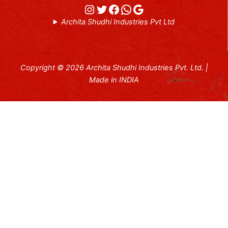
Archita Shudhi Industries Pvt Ltd
Copyright © 2026 Archita Shudhi Industries Pvt. Ltd. |
Made in INDIA