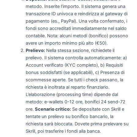
metodo. Inserite l’importo. Il sistema genera una
transazione ID univoca e reindirizza al gateway di
pagamento (es., PayPal). Una volta confermato, i
fondi sono accreditati immediatamente nel saldo
contabile. Nota: alcuni metodi (bonifico) possono
avere un importo minimo più alto (€50).
Prelievo:
Nella stessa sezione, richiedete il
prelievo. Il sistema controlla automaticamente: a)
Account verificato (KYC completo), b) Requisiti
bonus soddisfatti (se applicabili), c) Presenza di
scommesse aperte. Se tutti i check passano, la
richiesta è inoltrata al reparto finanziario.
L’elaborazione (processing time) dipende dal
metodo: e-wallets 0-12 ore, bonifici 24 send-72
ore.
Scenario critico:
Se depositate con Skrill e
tentate un prelievo su bonifico bancario, la
richiesta sarà bloccata. Dovete prima prelevare su
Skrill, poi trasferire i fondi alla banca.