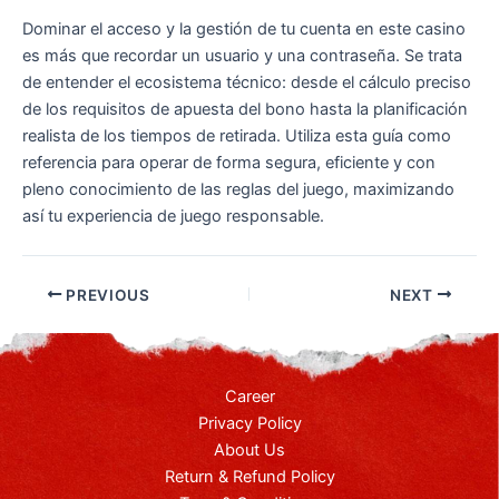
Dominar el acceso y la gestión de tu cuenta en este casino
es más que recordar un usuario y una contraseña. Se trata
de entender el ecosistema técnico: desde el cálculo preciso
de los requisitos de apuesta del bono hasta la planificación
realista de los tiempos de retirada. Utiliza esta guía como
referencia para operar de forma segura, eficiente y con
pleno conocimiento de las reglas del juego, maximizando
así tu experiencia de juego responsable.
PREVIOUS
NEXT
Career
Privacy Policy
About Us
Return & Refund Policy