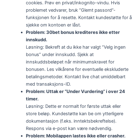
cookies. Prøv en privat/inkognito-vindu. Hvis
problemet vedvarer, bruk “Glemt passord”-
funksjonen for å resette. Kontakt kundestøtte for å
sjekke om kontoen er låst.
Problem: 30bet bonus krediteres ikke etter
innskudd.
Løsning: Bekreft at du ikke har valgt “Velg ingen
bonus” under innskudd. Sjekk at
innskuddsbeløpet når minimumskravet for
bonusen. Les vilkårene for eventuelle ekskluderte
betalingsmetoder. Kontakt live chat umiddelbart
med transaksjons-ID.
Problem: Uttak er “Under Vurdering” i over 24
timer.
Løsning: Dette er normalt for første uttak eller
store beløp. Kundestøtte kan be om ytterligere
dokumentasjon (f.eks. inntektsbekreftelse).
Respons via e-post kan være nødvendig.
Problem: Mobilappen lastes ikke eller crasher.