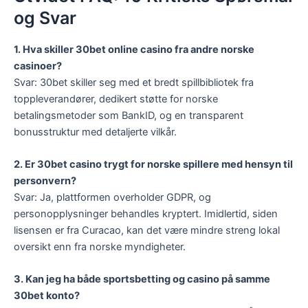
og Svar
1. Hva skiller 30bet online casino fra andre norske
casinoer?
Svar: 30bet skiller seg med et bredt spillbibliotek fra
toppleverandører, dedikert støtte for norske
betalingsmetoder som BankID, og en transparent
bonusstruktur med detaljerte vilkår.
2. Er 30bet casino trygt for norske spillere med hensyn til
personvern?
Svar: Ja, plattformen overholder GDPR, og
personopplysninger behandles kryptert. Imidlertid, siden
lisensen er fra Curacao, kan det være mindre streng lokal
oversikt enn fra norske myndigheter.
3. Kan jeg ha både sportsbetting og casino på samme
30bet konto?