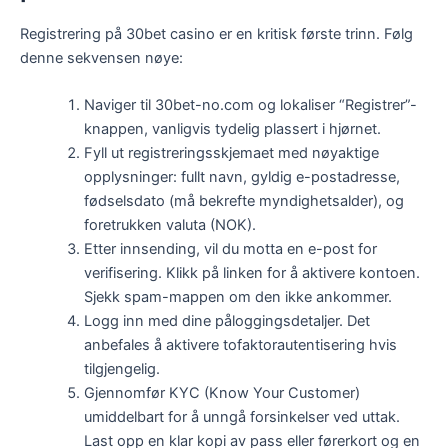
Registrering på 30bet casino er en kritisk første trinn. Følg
denne sekvensen nøye:
Naviger til 30bet-no.com og lokaliser “Registrer”-
knappen, vanligvis tydelig plassert i hjørnet.
Fyll ut registreringsskjemaet med nøyaktige
opplysninger: fullt navn, gyldig e-postadresse,
fødselsdato (må bekrefte myndighetsalder), og
foretrukken valuta (NOK).
Etter innsending, vil du motta en e-post for
verifisering. Klikk på linken for å aktivere kontoen.
Sjekk spam-mappen om den ikke ankommer.
Logg inn med dine påloggingsdetaljer. Det
anbefales å aktivere tofaktorautentisering hvis
tilgjengelig.
Gjennomfør KYC (Know Your Customer)
umiddelbart for å unngå forsinkelser ved uttak.
Last opp en klar kopi av pass eller førerkort og en