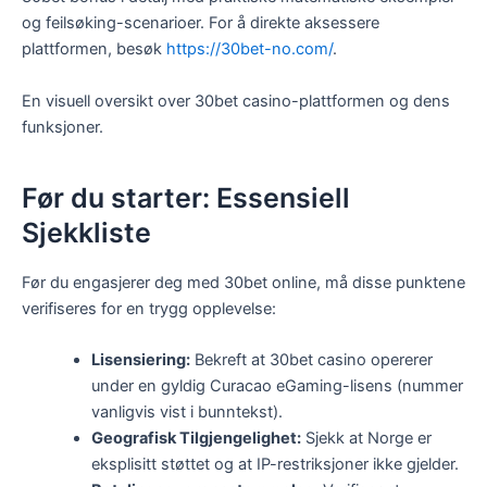
og feilsøking-scenarioer. For å direkte aksessere
plattformen, besøk
https://30bet-no.com/
.
En visuell oversikt over 30bet casino-plattformen og dens
funksjoner.
Før du starter: Essensiell
Sjekkliste
Før du engasjerer deg med 30bet online, må disse punktene
verifiseres for en trygg opplevelse:
Lisensiering:
Bekreft at 30bet casino opererer
under en gyldig Curacao eGaming-lisens (nummer
vanligvis vist i bunntekst).
Geografisk Tilgjengelighet:
Sjekk at Norge er
eksplisitt støttet og at IP-restriksjoner ikke gjelder.