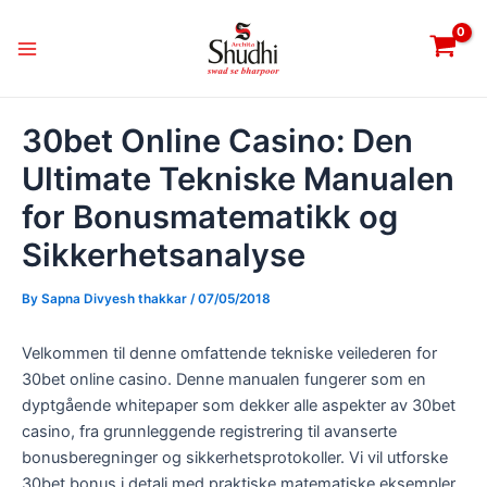
Skip
Post
Main
to
navigation
Menu
content
30bet Online Casino: Den
Ultimate Tekniske Manualen
for Bonusmatematikk og
Sikkerhetsanalyse
By
Sapna Divyesh thakkar
/
07/05/2018
Velkommen til denne omfattende tekniske veilederen for
30bet online casino. Denne manualen fungerer som en
dyptgående whitepaper som dekker alle aspekter av 30bet
casino, fra grunnleggende registrering til avanserte
bonusberegninger og sikkerhetsprotokoller. Vi vil utforske
30bet bonus i detalj med praktiske matematiske eksempler