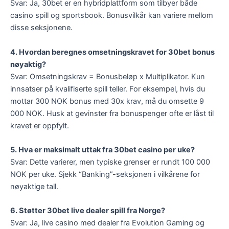
Svar: Ja, 30bet er en hybridplattform som tilbyer både
casino spill og sportsbook. Bonusvilkår kan variere mellom
disse seksjonene.
4. Hvordan beregnes omsetningskravet for 30bet bonus
nøyaktig?
Svar: Omsetningskrav = Bonusbeløp x Multiplikator. Kun
innsatser på kvalifiserte spill teller. For eksempel, hvis du
mottar 300 NOK bonus med 30x krav, må du omsette 9
000 NOK. Husk at gevinster fra bonuspenger ofte er låst til
kravet er oppfylt.
5. Hva er maksimalt uttak fra 30bet casino per uke?
Svar: Dette varierer, men typiske grenser er rundt 100 000
NOK per uke. Sjekk “Banking”-seksjonen i vilkårene for
nøyaktige tall.
6. Støtter 30bet live dealer spill fra Norge?
Svar: Ja, live casino med dealer fra Evolution Gaming og