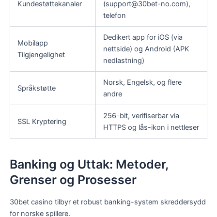
Kundestøttekanaler
(support@30bet-no.com),
telefon
Dedikert app for iOS (via
Mobilapp
nettside) og Android (APK
Tilgjengelighet
nedlastning)
Norsk, Engelsk, og flere
Språkstøtte
andre
256-bit, verifiserbar via
SSL Kryptering
HTTPS og lås-ikon i nettleser
Banking og Uttak: Metoder,
Grenser og Prosesser
30bet casino tilbyr et robust banking-system skreddersydd
for norske spillere.