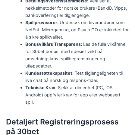
Betalingsoverensstemmelse:
Verifiser at
nøkkelmetoder for norske brukere (BankID, Vipps,
bankoverføring) er tilgjengelige.
Spillprovisorer:
Undersøk om leverandører som
NetEnt, Microgaming, og Play’n GO er inkludert for
å sikre spillkvalitet.
Bonusvilkårs Transparens:
Les de fulle vilkårene
for 30bet bonus, med spesiell vekt på
omsetningskrav, spillbegrensninger og
utløpsdatoer.
Kundestøttekapasitet:
Test tilgjengeligheten til
live chat på norsk og respons-tider.
Tekniske Krav:
Sjekk at din enhet (PC, iOS,
Android) oppfyller krav for app eller webbasert
spill.
Detaljert Registreringsprosess
på 30bet