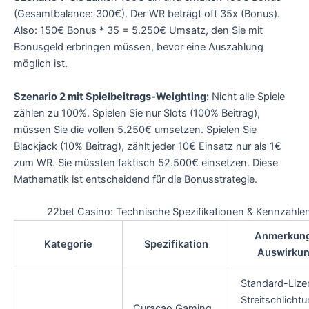
(Gesamtbalance: 300€). Der WR beträgt oft 35x (Bonus).
Also: 150€ Bonus * 35 = 5.250€ Umsatz, den Sie mit
Bonusgeld erbringen müssen, bevor eine Auszahlung
möglich ist.
Szenario 2 mit Spielbeitrags-Weighting:
Nicht alle Spiele
zählen zu 100%. Spielen Sie nur Slots (100% Beitrag),
müssen Sie die vollen 5.250€ umsetzen. Spielen Sie
Blackjack (10% Beitrag), zählt jeder 10€ Einsatz nur als 1€
zum WR. Sie müssten faktisch 52.500€ einsetzen. Diese
Mathematik ist entscheidend für die Bonusstrategie.
22bet Casino: Technische Spezifikationen & Kennzahle
Anmerkung
Kategorie
Spezifikation
Auswirku
Standard-Lize
Streitschlicht
Curacao Gaming