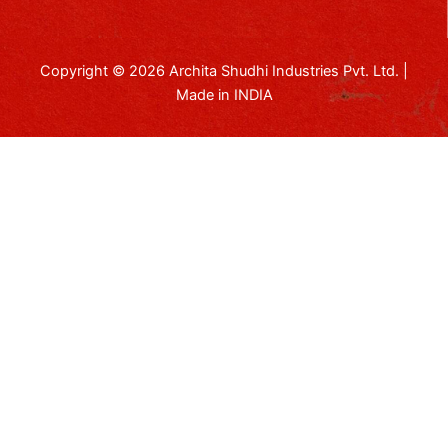
Copyright © 2026 Archita Shudhi Industries Pvt. Ltd. |
Made in INDIA