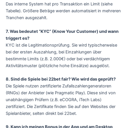
Das interne System hat pro Transaktion ein Limit (siehe
Tabelle). Größere Beträge werden automatisiert in mehreren
Tranchen ausgezahlt.
7. Was bedeutet “KYC” (Know Your Customer) und wann
triggert es?
KYC ist die Legitimationsprüfung. Sie wird typischerweise
bei der ersten Auszahlung, bei Einzahlungen über
bestimmte Limits (z.B. 2.000€) oder bei verdächtigem
Aktivitätsmuster (plötzliche hohe Einsätze) ausgelöst.
8. Sind die Spiele bei 22bet fair? Wie wird das geprüft?
Die Spiele nutzen zertifizierte Zufallszahlengeneratoren
(RNGs) der Anbieter (wie Pragmatic Play). Diese sind von
unabhängigen Prüfern (z.B. eCOGRA, iTech Labs)
zertifiziert. Die Zertifikate finden Sie auf den Websites der
Spielanbieter, selten direkt bei 22bet.
9. Kann ich meinen Bonus in der App und am Desktop