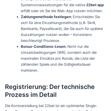
Systemvoraussetzungen für die native
22bet app
erfüllt oder ob Sie die Web-App nutzen möchten.
Zahlungsmethode festlegen:
Entscheiden Sie
sich für eine Einzahlungsmethode (z.B. Skrill,
Bankkarte, Paysafecard), die Sie auch für spätere
Auszahlungen nutzen wollen – Konsistenz
beschleunigt Prozesse.
Bonus-Conditions-Lesen:
Nicht nur die
Umsatzbedingungen (WR), sondern auch die
maximalen Einsätze pro Runde, die Liste der
zählenden Spiele und die Gültigkeitsdauer
markieren.
Registrierung: Der technische
Prozess im Detail
Die Kontoerstellung bei 22bet ist ein optimierter Single-