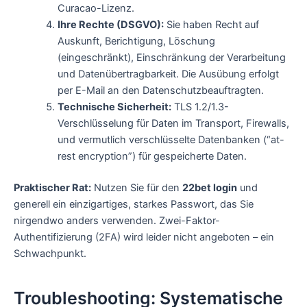
Curacao-Lizenz.
Ihre Rechte (DSGVO):
Sie haben Recht auf
Auskunft, Berichtigung, Löschung
(eingeschränkt), Einschränkung der Verarbeitung
und Datenübertragbarkeit. Die Ausübung erfolgt
per E-Mail an den Datenschutzbeauftragten.
Technische Sicherheit:
TLS 1.2/1.3-
Verschlüsselung für Daten im Transport, Firewalls,
und vermutlich verschlüsselte Datenbanken (“at-
rest encryption”) für gespeicherte Daten.
Praktischer Rat:
Nutzen Sie für den
22bet login
und
generell ein einzigartiges, starkes Passwort, das Sie
nirgendwo anders verwenden. Zwei-Faktor-
Authentifizierung (2FA) wird leider nicht angeboten – ein
Schwachpunkt.
Troubleshooting: Systematische