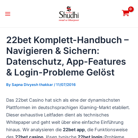
Skip
Post
Main
to
navigation
Menu
content
22bet Komplett-Handbuch –
Navigieren & Sichern:
Datenschutz, App-Features
& Login-Probleme Gelöst
By
Sapna Divyesh thakkar
/
11/07/2016
Das 22bet Casino hat sich als eine der dynamischsten
Plattformen im deutschsprachigen iGaming-Markt etabliert.
Dieser exhaustive Leitfaden dient als technisches
Whitepaper und geht weit über eine einfache Einführung
hinaus. Wir analysieren die
22bet app
, die Funktionsweise
des
22bet casino
, lösen typische
22bet login
-Probleme