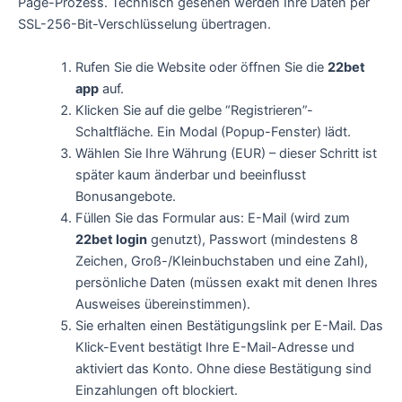
Page-Prozess. Technisch gesehen werden Ihre Daten per
SSL-256-Bit-Verschlüsselung übertragen.
Rufen Sie die Website oder öffnen Sie die
22bet
app
auf.
Klicken Sie auf die gelbe “Registrieren”-
Schaltfläche. Ein Modal (Popup-Fenster) lädt.
Wählen Sie Ihre Währung (EUR) – dieser Schritt ist
später kaum änderbar und beeinflusst
Bonusangebote.
Füllen Sie das Formular aus: E-Mail (wird zum
22bet login
genutzt), Passwort (mindestens 8
Zeichen, Groß-/Kleinbuchstaben und eine Zahl),
persönliche Daten (müssen exakt mit denen Ihres
Ausweises übereinstimmen).
Sie erhalten einen Bestätigungslink per E-Mail. Das
Klick-Event bestätigt Ihre E-Mail-Adresse und
aktiviert das Konto. Ohne diese Bestätigung sind
Einzahlungen oft blockiert.