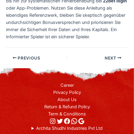
bis hin zur systematischen Fehlerbehebung bei
22bet login
oder App-Problemen. Nutzen Sie diese Anleitung als
lebendiges Referenzwerk, bleiben Sie skeptisch gegenüber
undurchsichtigen Bonusversprechen und priorisieren Sie
immer die Sicherheit Ihrer Daten und Ihres Kapitals. Ein
informierter Spieler ist ein sicherer Spieler.
PREVIOUS
NEXT
Career
Privacy Policy
About Us
Return & Refund Policy
Term & Conditions
Archita Shudhi Industries Pvt Ltd