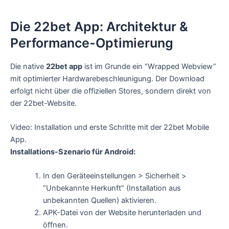
Die 22bet App: Architektur &
Performance-Optimierung
Die native
22bet app
ist im Grunde ein “Wrapped Webview”
mit optimierter Hardwarebeschleunigung. Der Download
erfolgt nicht über die offiziellen Stores, sondern direkt von
der 22bet-Website.
Video: Installation und erste Schritte mit der 22bet Mobile
App.
Installations-Szenario für Android:
In den Geräteeinstellungen > Sicherheit >
“Unbekannte Herkunft” (Installation aus
unbekannten Quellen) aktivieren.
APK-Datei von der Website herunterladen und
öffnen.