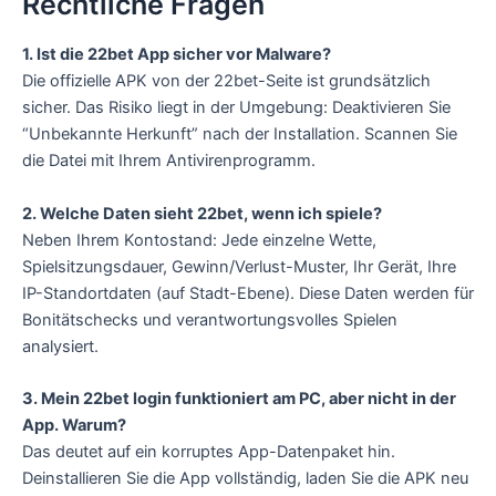
Rechtliche Fragen
1. Ist die 22bet App sicher vor Malware?
Die offizielle APK von der 22bet-Seite ist grundsätzlich
sicher. Das Risiko liegt in der Umgebung: Deaktivieren Sie
“Unbekannte Herkunft” nach der Installation. Scannen Sie
die Datei mit Ihrem Antivirenprogramm.
2. Welche Daten sieht 22bet, wenn ich spiele?
Neben Ihrem Kontostand: Jede einzelne Wette,
Spielsitzungsdauer, Gewinn/Verlust-Muster, Ihr Gerät, Ihre
IP-Standortdaten (auf Stadt-Ebene). Diese Daten werden für
Bonitätschecks und verantwortungsvolles Spielen
analysiert.
3. Mein 22bet login funktioniert am PC, aber nicht in der
App. Warum?
Das deutet auf ein korruptes App-Datenpaket hin.
Deinstallieren Sie die App vollständig, laden Sie die APK neu