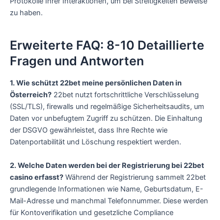
Protokolle Ihrer Interaktionen, um bei Streitigkeiten Beweise
zu haben.
Erweiterte FAQ: 8-10 Detaillierte
Fragen und Antworten
1. Wie schützt 22bet meine persönlichen Daten in
Österreich?
22bet nutzt fortschrittliche Verschlüsselung
(SSL/TLS), firewalls und regelmäßige Sicherheitsaudits, um
Daten vor unbefugtem Zugriff zu schützen. Die Einhaltung
der DSGVO gewährleistet, dass Ihre Rechte wie
Datenportabilität und Löschung respektiert werden.
2. Welche Daten werden bei der Registrierung bei 22bet
casino erfasst?
Während der Registrierung sammelt 22bet
grundlegende Informationen wie Name, Geburtsdatum, E-
Mail-Adresse und manchmal Telefonnummer. Diese werden
für Kontoverifikation und gesetzliche Compliance