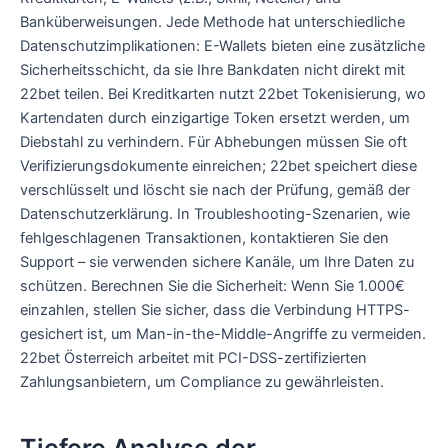
Banküberweisungen. Jede Methode hat unterschiedliche
Datenschutzimplikationen: E-Wallets bieten eine zusätzliche
Sicherheitsschicht, da sie Ihre Bankdaten nicht direkt mit
22bet teilen. Bei Kreditkarten nutzt 22bet Tokenisierung, wo
Kartendaten durch einzigartige Token ersetzt werden, um
Diebstahl zu verhindern. Für Abhebungen müssen Sie oft
Verifizierungsdokumente einreichen; 22bet speichert diese
verschlüsselt und löscht sie nach der Prüfung, gemäß der
Datenschutzerklärung. In Troubleshooting-Szenarien, wie
fehlgeschlagenen Transaktionen, kontaktieren Sie den
Support – sie verwenden sichere Kanäle, um Ihre Daten zu
schützen. Berechnen Sie die Sicherheit: Wenn Sie 1.000€
einzahlen, stellen Sie sicher, dass die Verbindung HTTPS-
gesichert ist, um Man-in-the-Middle-Angriffe zu vermeiden.
22bet Österreich arbeitet mit PCI-DSS-zertifizierten
Zahlungsanbietern, um Compliance zu gewährleisten.
Tiefere Analyse der