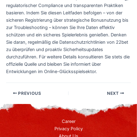
regulatorischer Compliance und transparenten Praktiken
basieren. Indem Sie diesen Leitfaden befolgen – von der
sicheren Registrierung über strategische Bonusnutzung bis
zur Troubleshooting – können Sie Ihre Daten effektiv
schützen und ein sicheres Spielerlebnis genießen. Denken
Sie daran, regelmäßig die Datenschutzrichtlinien von 22bet
zu überprüfen und proaktiv Sicherheitsupdates
durchzuführen. Für weitere Details konsultieren Sie stets die
offizielle Quelle und bleiben Sie informiert über
Entwicklungen im Online-Glücksspielsektor.
PREVIOUS
NEXT
Career
Privacy Policy
About Us