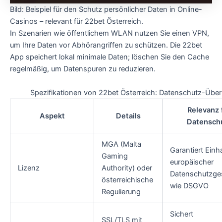
Bild: Beispiel für den Schutz persönlicher Daten in Online-
Casinos – relevant für 22bet Österreich.
In Szenarien wie öffentlichem WLAN nutzen Sie einen VPN,
um Ihre Daten vor Abhörangriffen zu schützen. Die 22bet
App speichert lokal minimale Daten; löschen Sie den Cache
regelmäßig, um Datenspuren zu reduzieren.
Spezifikationen von 22bet Österreich: Datenschutz-Über
Relevanz 
Aspekt
Details
Datensch
MGA (Malta
Garantiert Einh
Gaming
europäischer
Lizenz
Authority) oder
Datenschutzge
österreichische
wie DSGVO
Regulierung
Sichert
SSL/TLS mit