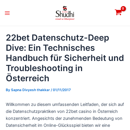
Skip
Post
Main
to
navigation
Menu
content
22bet Datenschutz-Deep
Dive: Ein Technisches
Handbuch für Sicherheit und
Troubleshooting in
Österreich
By
Sapna Divyesh thakkar
/
01/11/2017
Willkommen zu diesem umfassenden Leitfaden, der sich auf
die Datenschutzpraktiken von 22bet casino in Österreich
konzentriert. Angesichts der zunehmenden Bedeutung von
Datensicherheit im Online-Glücksspiel bieten wir eine