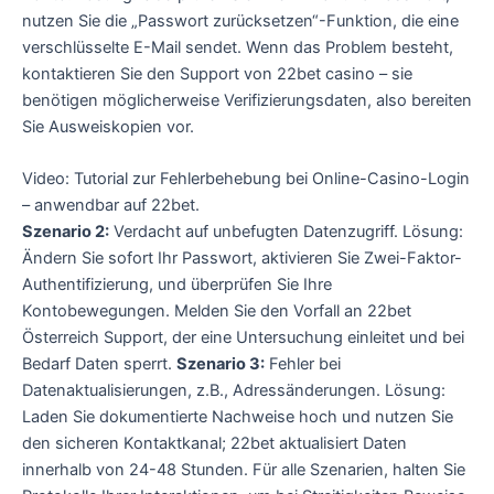
nutzen Sie die „Passwort zurücksetzen“-Funktion, die eine
verschlüsselte E-Mail sendet. Wenn das Problem besteht,
kontaktieren Sie den Support von 22bet casino – sie
benötigen möglicherweise Verifizierungsdaten, also bereiten
Sie Ausweiskopien vor.
Video: Tutorial zur Fehlerbehebung bei Online-Casino-Login
– anwendbar auf 22bet.
Szenario 2:
Verdacht auf unbefugten Datenzugriff. Lösung:
Ändern Sie sofort Ihr Passwort, aktivieren Sie Zwei-Faktor-
Authentifizierung, und überprüfen Sie Ihre
Kontobewegungen. Melden Sie den Vorfall an 22bet
Österreich Support, der eine Untersuchung einleitet und bei
Bedarf Daten sperrt.
Szenario 3:
Fehler bei
Datenaktualisierungen, z.B., Adressänderungen. Lösung:
Laden Sie dokumentierte Nachweise hoch und nutzen Sie
den sicheren Kontaktkanal; 22bet aktualisiert Daten
innerhalb von 24-48 Stunden. Für alle Szenarien, halten Sie