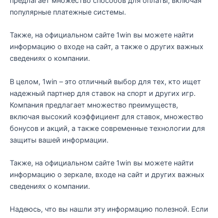
предлагает множество способов для оплаты, включая
популярные платежные системы.
Также, на официальном сайте 1win вы можете найти
информацию о входе на сайт, а также о других важных
сведениях о компании.
В целом, 1win – это отличный выбор для тех, кто ищет
надежный партнер для ставок на спорт и других игр.
Компания предлагает множество преимуществ,
включая высокий коэффициент для ставок, множество
бонусов и акций, а также современные технологии для
защиты вашей информации.
Также, на официальном сайте 1win вы можете найти
информацию о зеркале, входе на сайт и других важных
сведениях о компании.
Надеюсь, что вы нашли эту информацию полезной. Если