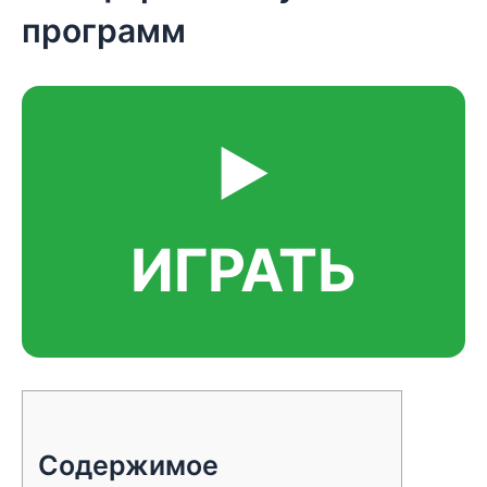
программ
▶️
ИГРАТЬ
Содержимое