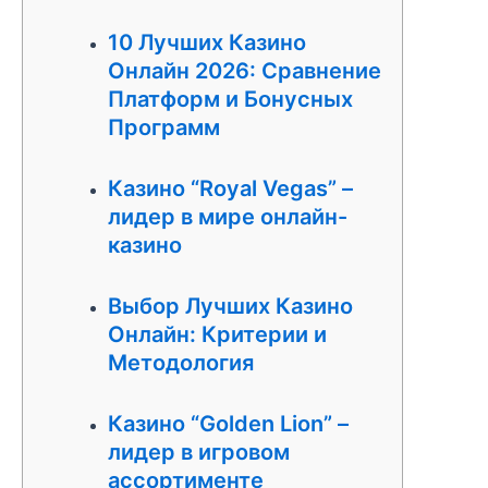
10 Лучших Казино
Онлайн 2026: Сравнение
Платформ и Бонусных
Программ
Казино “Royal Vegas” –
лидер в мире онлайн-
казино
Выбор Лучших Казино
Онлайн: Критерии и
Методология
Казино “Golden Lion” –
лидер в игровом
ассортименте