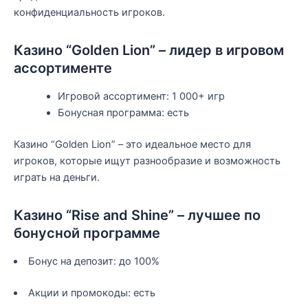
конфиденциальность игроков.
Казино “Golden Lion” – лидер в игровом
ассортименте
Игровой ассортимент: 1 000+ игр
Бонусная программа: есть
Казино “Golden Lion” – это идеальное место для
игроков, которые ищут разнообразие и возможность
играть на деньги.
Казино “Rise and Shine” – лучшее по
бонусной программе
Бонус на депозит: до 100%
Акции и промокоды: есть