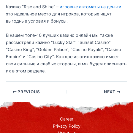
Казино “Rise and Shine” –
игровые автоматы на деньги
это идеальное место для игроков, которые ищут
выгодные условия и бонусы.
В нашем топе-10 лучших казино онлайн мы также
рассмотрели казино “Lucky Star”, “Sunset Casino”,
“Casino King”, “Golden Palace”, “Casino Royale”, “Casino
Empire” и “Casino City”. Каждое из этих казино имеет
свои сильные и слабые стороны, и мы будем описывать
их в этом разделе.
PREVIOUS
NEXT
Career
Privacy Policy