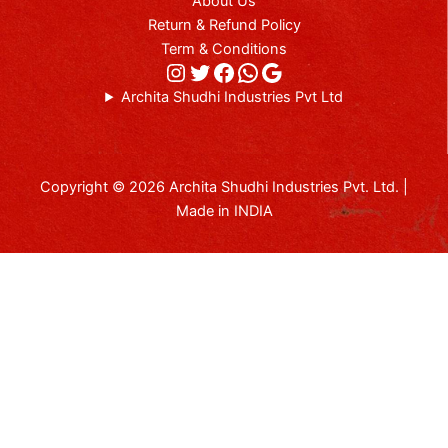
About Us
Return & Refund Policy
Term & Conditions
Archita Shudhi Industries Pvt Ltd
Copyright © 2026 Archita Shudhi Industries Pvt. Ltd. |
Made in INDIA