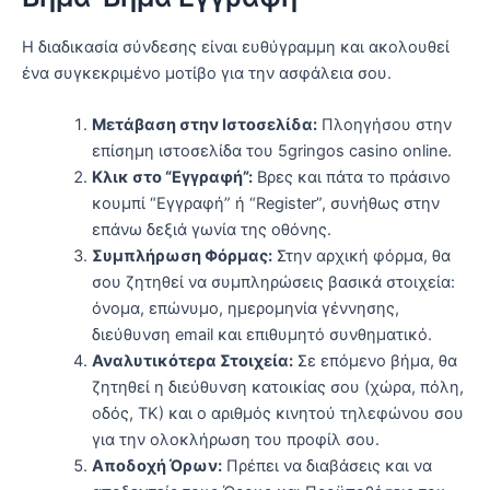
Η διαδικασία σύνδεσης είναι ευθύγραμμη και ακολουθεί
ένα συγκεκριμένο μοτίβο για την ασφάλεια σου.
Μετάβαση στην Ιστοσελίδα:
Πλοηγήσου στην
επίσημη ιστοσελίδα του 5gringos casino online.
Κλικ στο “Εγγραφή”:
Βρες και πάτα το πράσινο
κουμπί “Εγγραφή” ή “Register”, συνήθως στην
επάνω δεξιά γωνία της οθόνης.
Συμπλήρωση Φόρμας:
Στην αρχική φόρμα, θα
σου ζητηθεί να συμπληρώσεις βασικά στοιχεία:
όνομα, επώνυμο, ημερομηνία γέννησης,
διεύθυνση email και επιθυμητό συνθηματικό.
Αναλυτικότερα Στοιχεία:
Σε επόμενο βήμα, θα
ζητηθεί η διεύθυνση κατοικίας σου (χώρα, πόλη,
οδός, ΤΚ) και ο αριθμός κινητού τηλεφώνου σου
για την ολοκλήρωση του προφίλ σου.
Αποδοχή Όρων:
Πρέπει να διαβάσεις και να