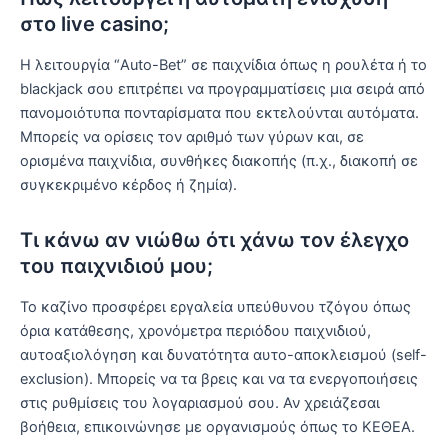
στο live casino;
Η λειτουργία “Auto-Bet” σε παιχνίδια όπως η ρουλέτα ή το
blackjack σου επιτρέπει να προγραμματίσεις μια σειρά από
πανομοιότυπα πονταρίσματα που εκτελούνται αυτόματα.
Μπορείς να ορίσεις τον αριθμό των γύρων και, σε
ορισμένα παιχνίδια, συνθήκες διακοπής (π.χ., διακοπή σε
συγκεκριμένο κέρδος ή ζημία).
Τι κάνω αν νιώθω ότι χάνω τον έλεγχο
του παιχνιδιού μου;
Το καζίνο προσφέρει εργαλεία υπεύθυνου τζόγου όπως
όρια κατάθεσης, χρονόμετρα περιόδου παιχνιδιού,
αυτοαξιολόγηση και δυνατότητα αυτο-αποκλεισμού (self-
exclusion). Μπορείς να τα βρεις και να τα ενεργοποιήσεις
στις ρυθμίσεις του λογαριασμού σου. Αν χρειάζεσαι
βοήθεια, επικοινώνησε με οργανισμούς όπως το ΚΕΘΕΑ.