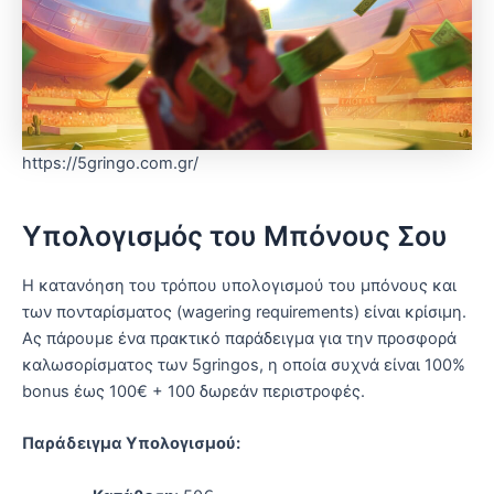
https://5gringo.com.gr/
Υπολογισμός του Μπόνους Σου
Η κατανόηση του τρόπου υπολογισμού του μπόνους και
των πονταρίσματος (wagering requirements) είναι κρίσιμη.
Ας πάρουμε ένα πρακτικό παράδειγμα για την προσφορά
καλωσορίσματος των 5gringos, η οποία συχνά είναι 100%
bonus έως 100€ + 100 δωρεάν περιστροφές.
Παράδειγμα Υπολογισμού: