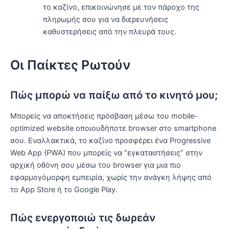
το καζίνο, επικοινώνησε με τον πάροχο της
πληρωμής σου για να διερευνήσεις
καθυστερήσεις από την πλευρά τους.
Οι Παίκτες Ρωτούν
Πώς μπορώ να παίξω από το κινητό μου;
Μπορείς να αποκτήσεις πρόσβαση μέσω του mobile-
optimized website οποιουδήποτε browser στο smartphone
σου. Εναλλακτικά, το καζίνο προσφέρει ένα Progressive
Web App (PWA) που μπορείς να “εγκαταστήσεις” στην
αρχική οθόνη σου μέσω του browser για μια πιο
εφαρμογόμορφη εμπειρία, χωρίς την ανάγκη λήψης από
το App Store ή το Google Play.
Πώς ενεργοποιώ τις δωρεάν