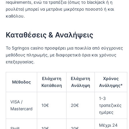
requirements, ενώ τα τραπέζια (όπως το blackjack ή η
ρουλέτα) μπορεί να μετράνε μικρότερο ποσοστό ή και
καθόλου.
Καταθέσεις & Αναλήψεις
Το 5gringos casino προσφέρει μια ποικιλία από σύγχρονες
μεθόδους πληρωμής, με διαφορετικά όρια και χρόνους
επεξεργασίας.
Ελάχιστη
Ελάχιστη
Χρόνος
Μέθοδος
Κατάθεση
Ανάληψη
Ανάληψης*
1-3
VISA /
10€
20€
τραπεζικές
Mastercard
ημέρες
Μέχρι 24
Skrill
10€
20€