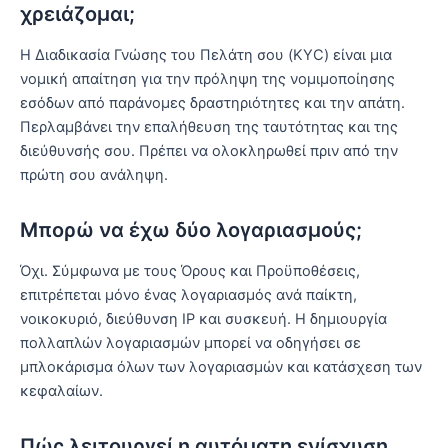
χρειάζομαι;
Η Διαδικασία Γνώσης του Πελάτη σου (KYC) είναι μια
νομική απαίτηση για την πρόληψη της νομιμοποίησης
εσόδων από παράνομες δραστηριότητες και την απάτη.
Περλαμβάνει την επαλήθευση της ταυτότητας και της
διεύθυνσής σου. Πρέπει να ολοκληρωθεί πριν από την
πρώτη σου ανάληψη.
Μπορώ να έχω δύο λογαριασμούς;
Όχι. Σύμφωνα με τους Όρους και Προϋποθέσεις,
επιτρέπεται μόνο ένας λογαριασμός ανά παίκτη,
νοικοκυριό, διεύθυνση IP και συσκευή. Η δημιουργία
πολλαπλών λογαριασμών μπορεί να οδηγήσει σε
μπλοκάρισμα όλων των λογαριασμών και κατάσχεση των
κεφαλαίων.
Πώς λειτουργεί η αυτόματη ενίσχυση